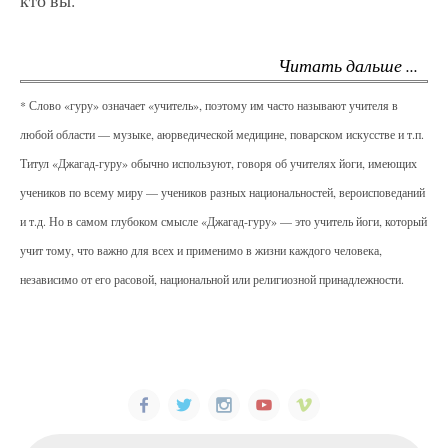
кто вы.
Читать дальше ...
* Слово «гуру» означает «учитель», поэтому им часто называют учителя в
любой области — музыке, аюрведической медицине, поварском искусстве и т.п.
Титул «Джагад-гуру» обычно используют, говоря об учителях йоги, имеющих
учеников по всему миру — учеников разных национальностей, вероисповеданий
и т.д. Но в самом глубоком смысле «Джагад-гуру» — это учитель йоги, который
учит тому, что важно для всех и применимо в жизни каждого человека,
независимо от его расовой, национальной или религиозной принадлежности.