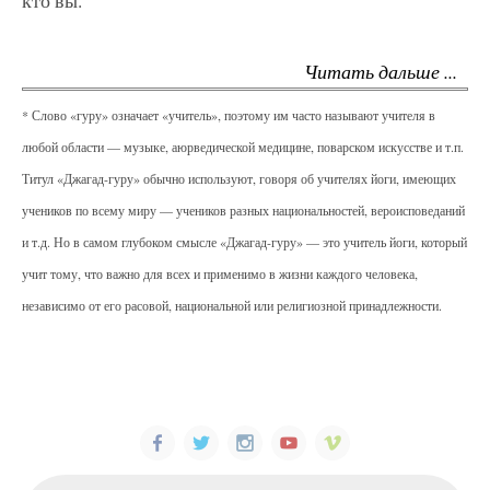
кто вы.
Читать дальше ...
* Слово «гуру» означает «учитель», поэтому им часто называют учителя в
любой области — музыке, аюрведической медицине, поварском искусстве и т.п.
Титул «Джагад-гуру» обычно используют, говоря об учителях йоги, имеющих
учеников по всему миру — учеников разных национальностей, вероисповеданий
и т.д. Но в самом глубоком смысле «Джагад-гуру» — это учитель йоги, который
учит тому, что важно для всех и применимо в жизни каждого человека,
независимо от его расовой, национальной или религиозной принадлежности.